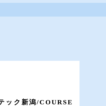
ACCESS
090-8812-3348
CONTACT
ック新潟/COURSE