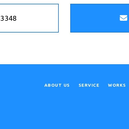
-3348
ABOUT US
SERVICE
WORKS